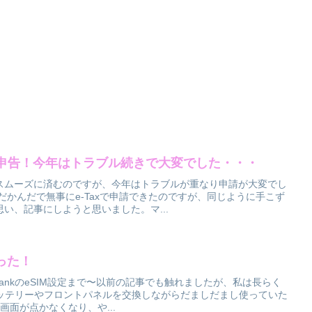
確定申告！今年はトラブル続きで大変でした・・・
スムーズに済むのですが、今年はトラブルが重なり申請が大変でし
んだかんだで無事にe-Taxで申請できたのですが、同じように手こず
い、記事にしようと思いました。マ...
ゃった！
BankのeSIM設定まで〜以前の記事でも触れましたが、私は長らく
た。バッテリーやフロントパネルを交換しながらだましだまし使っていた
画面が点かなくなり、や...