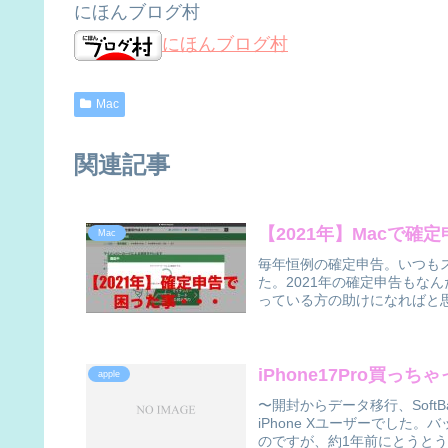
にほんブログ村
にほんブログ村
Mac
関連記事
【2021年】Macで
Mac
毎年恒例の確定申告。いつも
た。2021年の確定申告もな
っている方の助けになればと思
iPhone17Pro買っち
apple
〜開封からデータ移行、Soft
iPhone Xユーザーでし
のですが、約1年前にとうとう