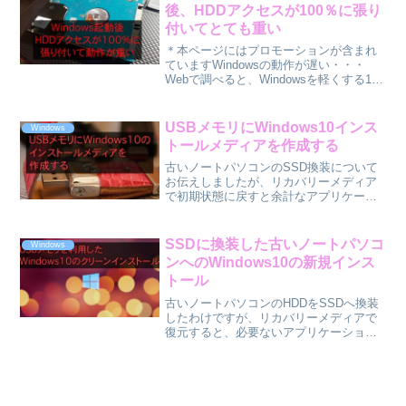
後、HDDアクセスが100％に張り
付いてとても重い
＊本ページにはプロモーションが含まれ
ていますWindowsの動作が遅い・・・
Webで調べると、Windowsを軽くする15
の方法とか、動作が重くなったときの対
処方法とか、いろいろな情報が出ていま
すよね？私はMacをメインで使っている
USBメモリにWindows10インス
Windows
ので、W...
トールメディアを作成する
古いノートパソコンのSSD換装について
お伝えしましたが、リカバリーメディア
で初期状態に戻すと余計なアプリケーシ
ョンが山ほど入ってしまい、PCの性能が
上がってもバックグラウンドで何かしら
のアプリケーションが動いていたりし
SSDに換装した古いノートパソコ
Windows
て、メモリを占有したり...
ンへのWindows10の新規インス
トール
古いノートパソコンのHDDをSSDへ換装
したわけですが、リカバリーメディアで
復元すると、必要ないアプリケーション
も一緒に復元してくれて迷惑なことあり
ませんか？せっかく動作を軽くするため
にSSDに換装したのに、余計なアプリケ
ーションのせいで、...